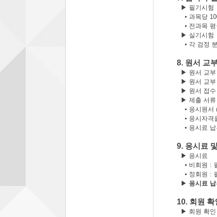
▶
필기시험
⦁
과목당
10
⦁
전과목 
▶
실기시험
⦁
각 검정 
8.
원서 교부
▶
원서 교부
▶
원서 교
▶
원서 접
▶
제출 서류
⦁
응시원서
⦁
응시자격을
⦁
응시료 납
9.
응시료 및
▶
응시료
⦁
비회원
:
⦁
정회원
:
▶
응시료 
10.
회원 확
▶
회원 확