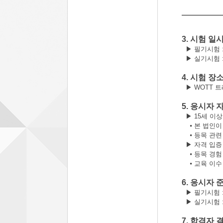
3.
시험 일
▶
필기시험
▶
실기시험
4.
시험 장
▶
WOTT
트
5.
응시자 
▶
15
세 이
⦁
본 법인이
⦁
등목 관련
▶
자격 입증
⦁
등목 경
⦁
교육 이
6.
응시자 
▶
필기시험
▶
실기시험
7.
합격자 