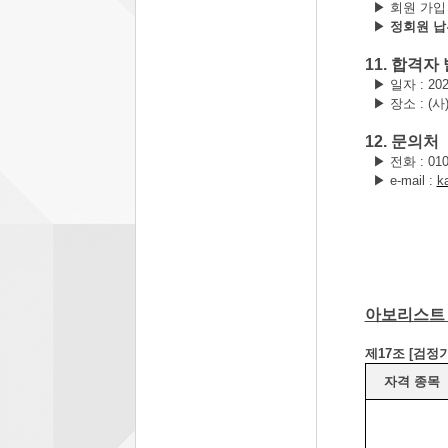
▶
회원 가입
▶
정회원 
11.
합격자 
▶
일자
: 20
▶
장소
: (
사
12.
문의처
▶
전화
: 01
▶
e-mail :
k
아보리스트 
제
17
조
[
검정
자격 종목