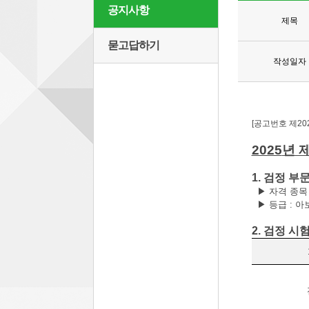
공지사항
제목
묻고답하기
작성일자
[
공고번호 제
20
2025
년 
1.
검정 부
▶
자격 종
▶
등급
:
아
2.
검정 시험