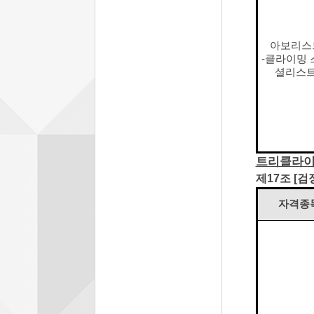
아보리스
-클라이밍 
셜리스
트리클라이
제17조 [검
자격종