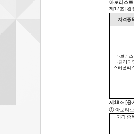
아보리스트
제17조 [검
자격종
아보리스
-클라이
스페셜리
제19조 [응
①
아보리스
자격 종