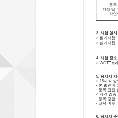
등목
전정 및
작업
3. 시험 일시
○ 필기시험: 2
○ 실기시험: 2
4. 시험 장소
○ WOTT트
5. 응시자 
○ 15세 
- 본 법인이
-
등목 관련 
○ 자격 입증
- 등목 경험
- 교육 이수
6. 응시자 